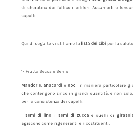
di cheratina dei follicoli piliferi. Assumerli è fon
capelli.
Qui di seguito vi stiliamo la
lista dei cibi
per la salute
1- Frutta Secca e Semi:
Mandorle
,
anacardi
e
noci
in maniera particolare gi
che contengono zinco in grandi quantità, e non solo
per la consistenza dei capelli.
I
semi di lino
, i
semi di zucca
e quelli di
girasol
agiscono come rigeneranti e ricostituenti.