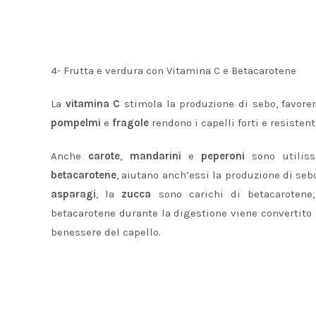
4- Frutta e verdura con Vitamina C e Betacarotene
La
vitamina C
stimola la produzione di sebo, favoren
pompelmi
e
fragole
rendono i capelli forti e resistent
Anche
carote
,
mandarini
e
peperoni
sono utiliss
betacarotene
, aiutano anch’essi la produzione di se
asparagi
, la
zucca
sono carichi di betacarotene
betacarotene durante la digestione viene convertito
benessere del capello.