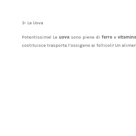
3- Le Uova
Potentissime! Le
uova
sono piene di
ferro
e
vitamin
costituisce trasporta l’ossigeno ai follicoli! Un alimen