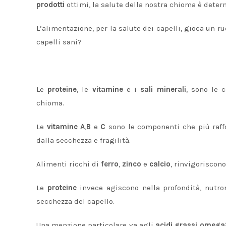
prodotti
ottimi, la salute della nostra chioma è deter
L’alimentazione, per la salute dei capelli, gioca un 
capelli sani?
Le
proteine
, le
vitamine
e i
sali minerali
, sono le 
chioma.
Le
vitamine
A
,
B
e
C
sono le componenti che più raffo
dalla secchezza e fragilità.
Alimenti ricchi di
ferro
,
zinco
e
calcio
, rinvigoriscon
Le
proteine
invece agiscono nella profondità, nutro
secchezza del capello.
Una menzione particolare va agli
acidi grassi omega