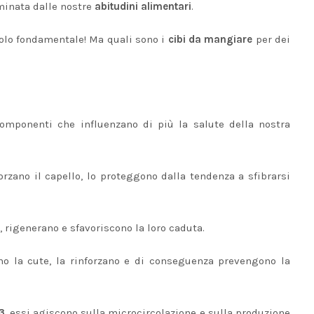
minata dalle nostre
abitudini alimentari
.
ruolo fondamentale! Ma quali sono i
cibi da mangiare
per dei
componenti che influenzano di più la salute della nostra
rzano il capello, lo proteggono dalla tendenza a sfibrarsi
o, rigenerano e sfavoriscono la loro caduta.
no la cute, la rinforzano e di conseguenza prevengono la
3
, essi agiscono sulla microcircolazione e sulla produzione