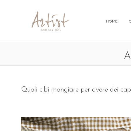
HOME
C
A
Quali cibi mangiare per avere dei cape